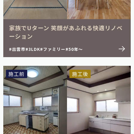
1LDK
2LDK
3LDK
4LDK
5LDK
その他
家族でUターン 笑顔があふれる快適リノベ
ーション
出雲市
3LDK
ファミリー
50年～
施工前
施工後