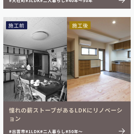
大社町
3LDK
二人暮らし
40年～50年
施工前
施工後
憧れの薪ストーブがあるLDKにリノベーシ
ョン
出雲市
1LDK
二人暮らし
50年～