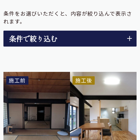
条件をお選びいただくと、内容が絞り込んで表示さ
れます。
条件で絞り込む
二世帯
中古
実家
全て
リノベーション
リノベーション
リノベーション
施工前
施工後
ちょこっと
リノベーション
リフォーム
新築
リノベーション
出雲市
旧平田市
大社町
斐川町
大社・斐川除く
松江市
雲南市
大田市
旧簸川郡
その他
20年～30年
30年～40年
40年～50年
50年～
古民家
二人暮らし
ファミリー
二世帯