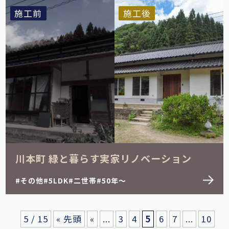
施工前
施工後
川本町 緑と暮らす実家リノベーション
その他
5LDK
二世帯
50年～
5 / 15
« 先頭
«
...
3
4
5
6
7
...
10