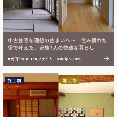
1LDK
2LDK
3LDK
4LDK
5LDK
その他
中古住宅を理想の住まいへ～ 住み慣れた
街で叶えた、家族7人の快適な暮らし
大田市
3LDK
ファミリー
40年～50年
施工前
施工後