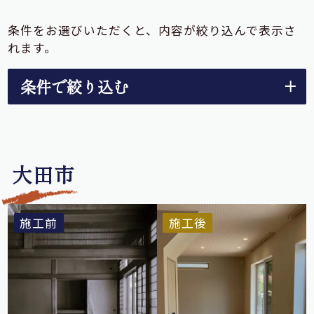
条件をお選びいただくと、内容が絞り込んで表示さ
れます。
条件で絞り込む
二世帯
中古
実家
全て
リノベーション
リノベーション
リノベーション
大田市
ちょこっと
リノベーション
リフォーム
新築
リノベーション
出雲市
旧平田市
大社町
斐川町
大社・斐川除く
松江市
雲南市
大田市
旧簸川郡
施工前
施工後
その他
20年～30年
30年～40年
40年～50年
50年～
古民家
二人暮らし
ファミリー
二世帯