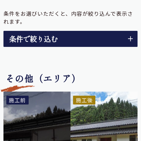
条件をお選びいただくと、内容が絞り込んで表示さ
れます。
条件で絞り込む
二世帯
中古
実家
全て
リノベーション
リノベーション
リノベーション
その他（エリア）
ちょこっと
リノベーション
リフォーム
新築
リノベーション
出雲市
旧平田市
大社町
斐川町
大社・斐川除く
松江市
雲南市
大田市
旧簸川郡
施工前
施工後
その他
20年～30年
30年～40年
40年～50年
50年～
古民家
二人暮らし
ファミリー
二世帯