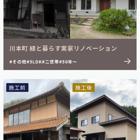
1LDK
2LDK
3LDK
4LDK
5LDK
その他
川本町 緑と暮らす実家リノベーション
その他
5LDK
二世帯
50年～
施工前
施工後