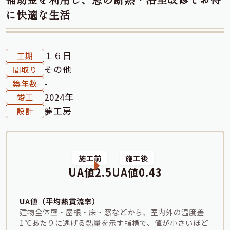
に快適な生活
１６日
工期
その他
間取り
-
築年数
2024年
竣工
夢工房
設計
施工前
施工後
UA値2.5
UA値0.43
UA値（平均熱貫流率）
建物全体壁・屋根・床・窓などから、室内外の温度差
1℃あたりに逃げる熱量を示す指標で、値が小さいほど