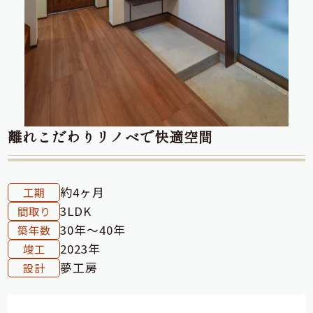
離れこだわりリノベで快適空間
約4ヶ月
工期
3LDK
間取り
30年～40年
築年数
2023年
竣工
夢工房
設計