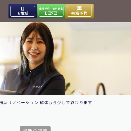
来場予約・資料請求
介
LINE
お電話
来場予約
出雲高岡体感ギャラリー
0853-31-4133
9:00～17:00
営業時間
水曜日
定休日
大田ショールーム
0854-86-8640
9:00～17:00
営業時間
日曜日
定休日
様邸リノベーション 解体もう少しで終わります
最新の記事