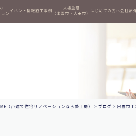
の
来場施設
イベント情報
施工事例
はじめての方へ
会社紹
ション
（出雲市・大田市）
ME
（戸建て住宅リノベーションなら夢工房）
>
ブログ
>
出雲市Ｔ