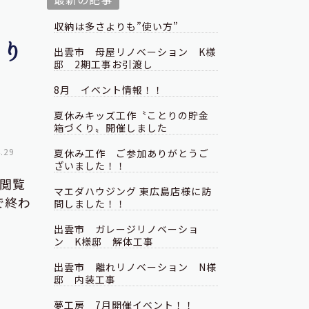
収納は多さよりも”使い方”
わり
出雲市 母屋リノベーション K様
邸 2期工事お引渡し
8月 イベント情報！！
夏休みキッズ工作〝ことりの貯金
箱づくり〟開催しました
.29
夏休み工作 ご参加ありがとうご
ざいました！！
閲覧
マエダハウジング 東広島店様に訪
で終わ
問しました！！
出雲市 ガレージリノベーショ
ン K様邸 解体工事
出雲市 離れリノベーション N様
邸 内装工事
夢工房 7月開催イベント！！