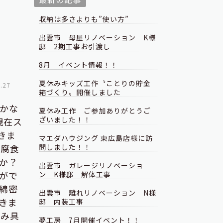
収納は多さよりも”使い方”
出雲市 母屋リノベーション K様
邸 2期工事お引渡し
8月 イベント情報！！
夏休みキッズ工作〝ことりの貯金
.27
箱づくり〟開催しました
かな
夏休み工作 ご参加ありがとうご
ざいました！！
現在ス
きま
マエダハウジング 東広島店様に訪
ら腐食
問しました！！
か？
出雲市 ガレージリノベーショ
がで
ン K様邸 解体工事
綿密
出雲市 離れリノベーション N様
きま
邸 内装工事
傷み具
夢工房 7月開催イベント！！