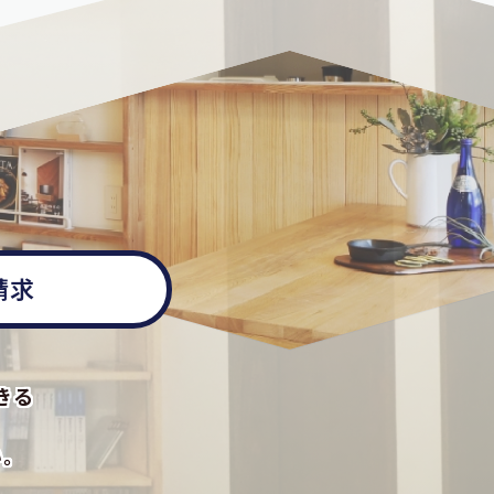
請求
きる
い。