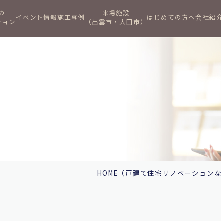
の
来場施設
イベント情報
施工事例
はじめての方へ
会社紹
ション
（出雲市・大田市）
HOME
（戸建て住宅リノベーション