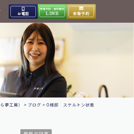
来場予約・資料請求
介
LINE
お電話
来場予約
出雲高岡体感ギャラリー
0853-31-4133
9:00～17:00
営業時間
水曜日
定休日
大田ショールーム
0854-86-8640
9:00～17:00
営業時間
日曜日
定休日
なら夢工房）
>
ブログ
>
O様邸 スケルトン状態
最新の記事