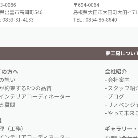
3-0066
〒694-0064
県出雲市高岡町546
島根県大田市大田町大田イ71-
:
0853-31-4133
TEL :
0854-86-8640
夢工房につい
ての方へ
会社紹介
の想い
会社案内
が約束する8つの品質
スタッフ紹
インテリアコーディネーター
ブログ
る質問
リノベンジ
やって未来こ
報
理（工務）
ギャラリー・
インテリアコーディネーター
お問い合わ