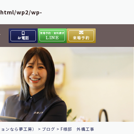
_html/wp2/wp-
来場予約・資料請求
介
LINE
お電話
来場予約
出雲高岡体感ギャラリー
0853-31-4133
9:00～17:00
営業時間
水曜日
定休日
大田ショールーム
0854-86-8640
9:00～17:00
営業時間
日曜日
定休日
ションなら夢工房）
>
ブログ
>
F様邸 外構工事