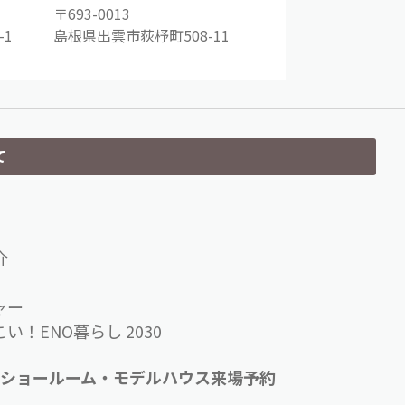
〒693-0013
1
島根県出雲市荻杼町508-11
て
介
ャー
い！ENO暮らし 2030
ショールーム・モデルハウス来場予約
せ