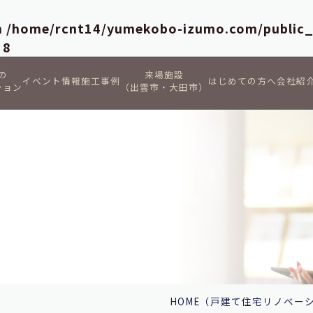
in
/home/rcnt14/yumekobo-izumo.com/public
e
8
の
来場施設
イベント情報
施工事例
はじめての方へ
会社紹
ション
（出雲市・大田市）
HOME
（戸建て住宅リノベー