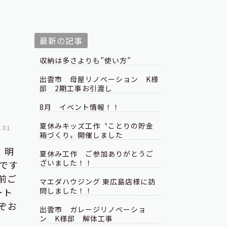
最新の記事
収納は多さよりも”使い方”
出雲市 母屋リノベーション K様
邸 2期工事お引渡し
8月 イベント情報！！
夏休みキッズ工作〝ことりの貯金
.01
箱づくり〟開催しました
、明
夏休み工作 ご参加ありがとうご
ざいました！！
です
前ご
マエダハウジング 東広島店様に訪
ート
問しました！！
ぞお
出雲市 ガレージリノベーショ
ン K様邸 解体工事