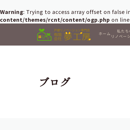
Warning
: Trying to access array offset on false 
content/themes/rcnt/content/ogp.php
on lin
私たち
ホーム
リノベー
ブログ