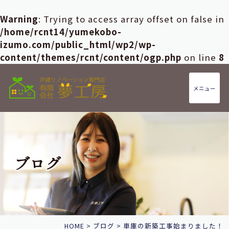
Warning
: Trying to access array offset on false in
/home/rcnt14/yumekobo-
izumo.com/public_html/wp2/wp-
content/themes/rcnt/content/ogp.php
on line
8
メニュー
ブログ
HOME
>
ブログ
>
車庫の新築工事始まりました！