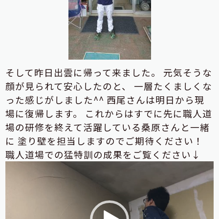
そして昨日出雲に帰って来ました。
元気そうな
顔が見られて安心したのと、
一層たくましくな
った感じがしました^^
西尾さんは明日から現
場に復帰します。
これからはすでに先に職人道
場の研修を終えて活躍している桑原さんと一緒
に
塗り壁を担当しますのでご期待ください！
職人道場での猛特訓の成果をご覧ください↓
動
画
プ
レ
ー