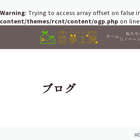
Warning
: Trying to access array offset on false 
content/themes/rcnt/content/ogp.php
on lin
私たち
ホーム
リノベー
ブログ
H