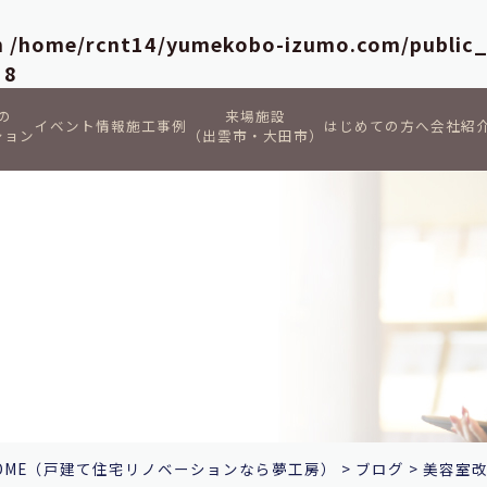
in
/home/rcnt14/yumekobo-izumo.com/public
e
8
の
来場施設
イベント情報
施工事例
はじめての方へ
会社紹
ション
（出雲市・大田市）
OME
（戸建て住宅リノベーションなら夢工房）
>
ブログ
>
美容室