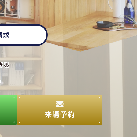
請求
きる
い。
求
来場予約