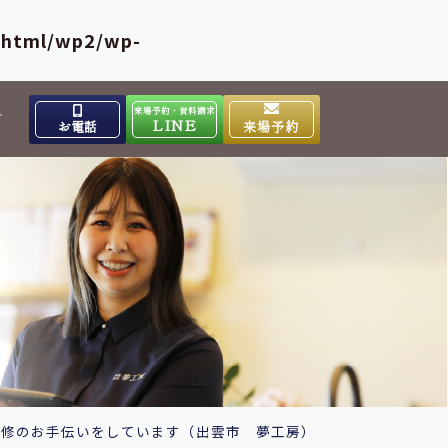
_html/wp2/wp-
来場予約・資料請求
介
LINE
お電話
来場予約
出雲高岡体感ギャラリー
0853-31-4133
9:00～17:00
営業時間
水曜日
定休日
大田ショールーム
0854-86-8640
9:00～17:00
営業時間
日曜日
定休日
改修のお手伝いをしています（出雲市 夢工房）