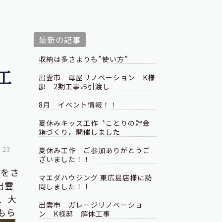
最新の記事
収納は多さよりも”使い方”
工
出雲市 母屋リノベーション K様
邸 2期工事お引渡し
8月 イベント情報！！
夏休みキッズ工作〝ことりの貯金
箱づくり〟開催しました
.23
夏休み工作 ご参加ありがとうご
ざいました！！
事をさ
マエダハウジング 東広島店様に訪
出雲
問しました！！
、大
出雲市 ガレージリノベーショ
もら
ン K様邸 解体工事