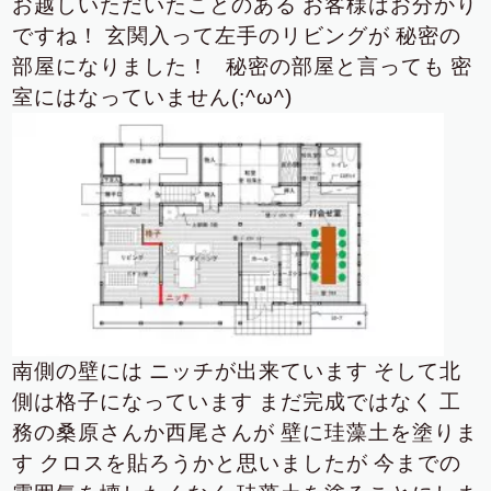
お越しいただいたことのある
お客様はお分かり
ですね！
玄関入って左手の
リビングが
秘密の
部屋になりました！
秘密の部屋と言っても
密
室にはなっていません(;^ω^)
南側の壁には
ニッチが出来ています
そして北
側は格子になっています
まだ完成ではなく
工
務の桑原さんか西尾さんが
壁に珪藻土を塗りま
す
クロスを貼ろうかと思いましたが
今までの