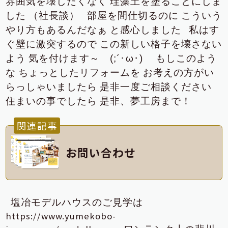
雰囲気を壊したくなく
珪藻土を塗ることにしま
した
（社長談）
部屋を間仕切るのに
こういう
やり方もあるんだなぁ
と感心しました
私はす
ぐ壁に激突するので
この新しい格子を壊さない
よう
気を付けます～ (;´･ω･)
もしこのよう
な
ちょっとしたリフォームを
お考えの方がい
らっしゃいましたら
是非一度ご相談ください
住まいの事でしたら
是非、夢工房まで！
関連記事
お問い合わせ
塩冶モデルハウスのご見学は
https://www.yumekobo-