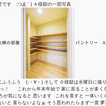
です ;つД｀)
Ａ様邸の一部写真
夫婦の部屋
パントリー
ふうふう (;・∀・)
そして
Ｏ様邸は水曜日に撮
っ！
これから年末年始で
家に居ることが多く
ろが気になると
思います
これを直すと
一体いく
ないと
直らないよなぁ
そう思われたらまず一度
夢