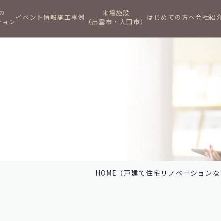
の
来場施設
イベント情報
施工事例
はじめての方へ
会社紹
ション
（出雲市・大田市）
HOME
（戸建て住宅リノベーションな