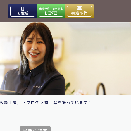
来場予約・資料請求
介
LINE
お電話
来場予約
出雲高岡体感ギャラリー
0853-31-4133
9:00～17:00
営業時間
水曜日
定休日
大田ショールーム
0854-86-8640
9:00～17:00
営業時間
日曜日
定休日
ら夢工房）
>
ブログ
>
竣工写真撮っています！
最新の記事