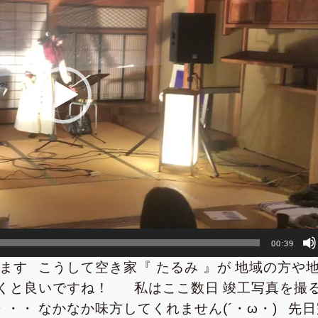
00:39
ます
こうして空き家『 たるみ 』が
地域の方や
くと良いですね！
私はここ数日
竣工写真を撮
・・・
なかなか味方してくれません(´・ω・)
先日