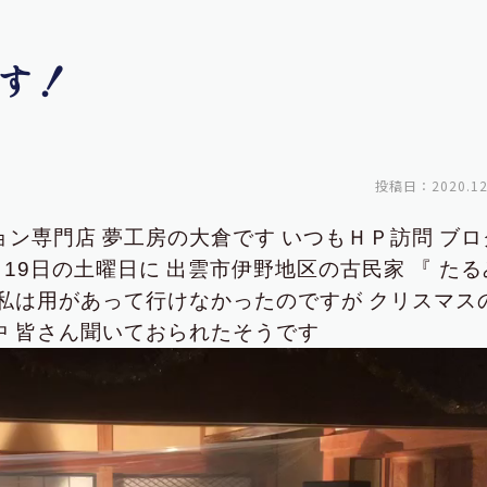
す！
投稿日：2020.12
ョン専門店
夢工房の大倉です
いつもＨＰ訪問
ブロ
19日の土曜日に
出雲市伊野地区の古民家
『 たる
私は用があって行けなかったのですが
クリスマス
中
皆さん聞いておられたそうです