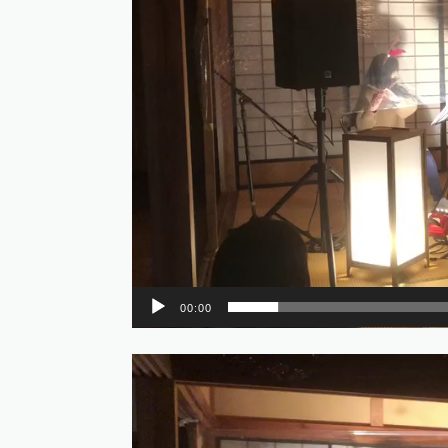
ヤ
ー
00:00
動
画
プ
レ