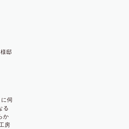
Ａ様邸
りに伺
なる
らか
工房