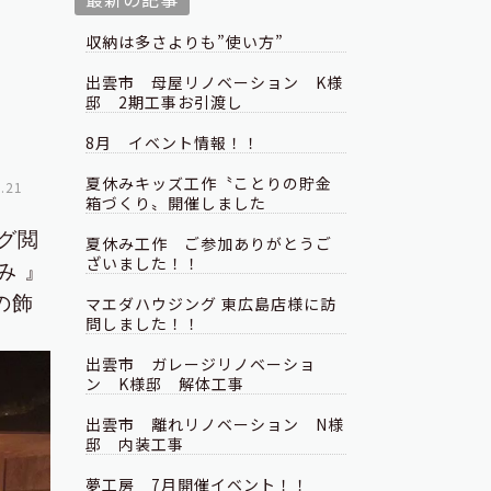
収納は多さよりも”使い方”
出雲市 母屋リノベーション K様
邸 2期工事お引渡し
8月 イベント情報！！
夏休みキッズ工作〝ことりの貯金
.21
箱づくり〟開催しました
グ閲
夏休み工作 ご参加ありがとうご
ざいました！！
み 』
の飾
マエダハウジング 東広島店様に訪
問しました！！
出雲市 ガレージリノベーショ
ン K様邸 解体工事
出雲市 離れリノベーション N様
邸 内装工事
夢工房 7月開催イベント！！