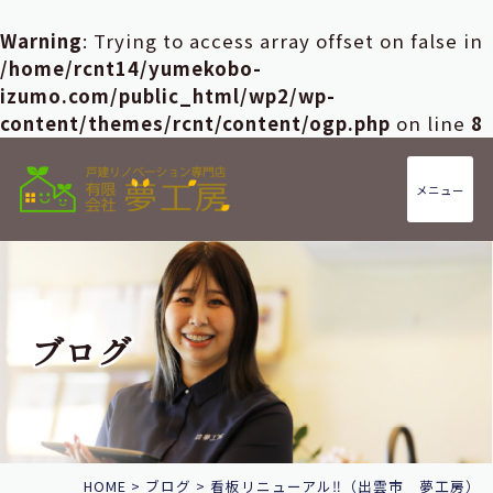
Warning
: Trying to access array offset on false in
/home/rcnt14/yumekobo-
izumo.com/public_html/wp2/wp-
content/themes/rcnt/content/ogp.php
on line
8
メニュー
ブログ
HOME
>
ブログ
>
看板リニューアル‼（出雲市 夢工房）