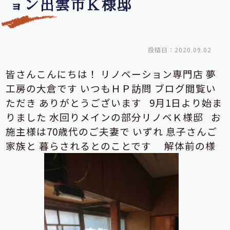
ョン出雲市Ｋ様邸
投稿日：2020.09.02
皆さんこんにちは！
リノベーション専門店
夢
工房の大倉です
いつもＨＰ訪問
ブログ閲覧い
ただき
ありがとうございます
9月1日より始ま
りました
水回りメインの部分リノベＫ様邸
お
施主様は70歳代のご夫妻で
いずれ
息子さんご
家族と
暮らされるとのことです
解体前の様