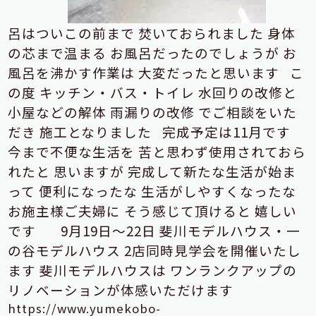
呂はついこの前まで
焚いておられました
身体
の芯まで温まる
お風呂だったのでしょうが
お
風呂を沸かす作業は
大変だったと思います
こ
の度
キッチン・バス・トイレ
水回りの改修と
小屋などの解体
雨漏りの改修
でご相談をいた
だき
施工となりました
完成予定は11月です
今まで不便な生活を
苦と思わず使用されておら
れたと
思いますが
完成して新たな生活が始ま
って
便利になったな
生活がしやすくなったな
お施主様ご夫婦に
そう感じて頂けると
嬉しい
です
9月19日～22日
斐川モデルハウス・一
の谷モデルハウス
2店同時見学会を開催いたし
ます
斐川モデルハウスは
ワンランクアップの
リノベーションが体感いただけます
https://www.yumekobo-