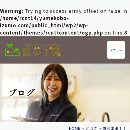
Warning
: Trying to access array offset on false in
/home/rcnt14/yumekobo-
izumo.com/public_html/wp2/wp-
content/themes/rcnt/content/ogp.php
on line
8
メニュー
ブログ
HOME
>
ブログ
>
東京出張！！