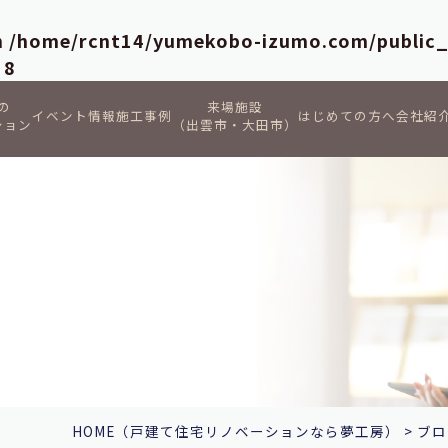
in
/home/rcnt14/yumekobo-izumo.com/public
e
8
の
来場施設
イベント情報
施工事例
はじめての方へ
会社紹
ション
（出雲市・大田市）
HOME
（戸建て住宅リノベーションなら夢工房）
>
ブロ