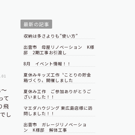
最新の記事
収納は多さよりも”使い方”
出雲市 母屋リノベーション K様
邸 2期工事お引渡し
8月 イベント情報！！
夏休みキッズ工作〝ことりの貯金
.01
箱づくり〟開催しました
すね～
夏休み工作 ご参加ありがとうご
ざいました！！
って
り飛
マエダハウジング 東広島店様に訪
中でし
問しました！！
出雲市 ガレージリノベーショ
ン K様邸 解体工事