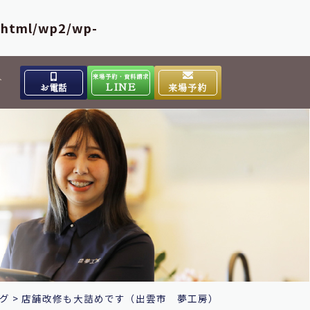
_html/wp2/wp-
来場予約・資料請求
介
LINE
お電話
来場予約
出雲高岡体感ギャラリー
0853-31-4133
9:00～17:00
営業時間
水曜日
定休日
大田ショールーム
0854-86-8640
9:00～17:00
営業時間
日曜日
定休日
グ
>
店舗改修も大詰めです（出雲市 夢工房）