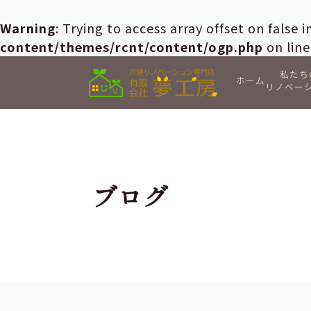
Warning
: Trying to access array offset on false 
content/themes/rcnt/content/ogp.php
on lin
私たち
ホーム
リノベー
ブログ