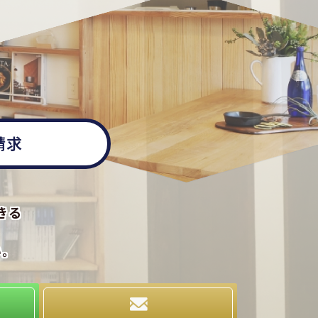
請求
きる
い。
求