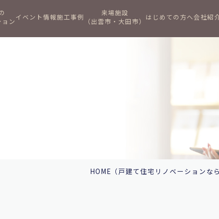
の
来場施設
イベント情報
施工事例
はじめての方へ
会社紹
ション
（出雲市・大田市）
HOME
（戸建て住宅リノベーションな