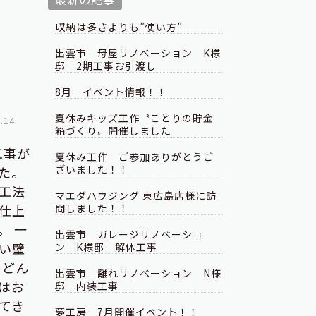
収納は多さよりも”使い方”
出雲市 母屋リノベーション K様
邸 2期工事お引渡し
8月 イベント情報！！
夏休みキッズ工作〝ことりの貯金
.14
箱づくり〟開催しました
工事が
夏休み工作 ご参加ありがとうご
ざいました！！
した。
工法
マエダハウジング 東広島店様に訪
仕上
問しました！！
。 一
出雲市 ガレージリノベーショ
い壁
ン K様邸 解体工事
 どん
出雲市 離れリノベーション N様
はお
邸 内装工事
てき
夢工房 7月開催イベント！！