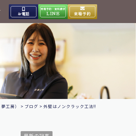
来場予約・資料請求
介
LINE
お電話
来場予約
出雲高岡体感ギャラリー
0853-31-4133
9:00～17:00
営業時間
水曜日
定休日
大田ショールーム
0854-86-8640
9:00～17:00
営業時間
日曜日
定休日
ら夢工房）
>
ブログ
>
外壁はノンクラック工法!!
最新の記事