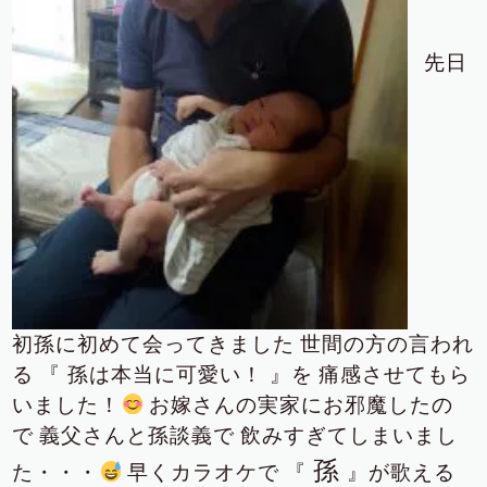
先日
初孫に初めて会ってきました
世間の方の言われ
る
『 孫は本当に可愛い！ 』を
痛感させてもら
いました！
お嫁さんの実家にお邪魔したの
で
義父さんと孫談義で
飲みすぎてしまいまし
孫
た・・・
早くカラオケで
『
』が歌える