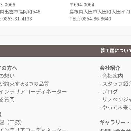
3-0066
〒694-0064
県出雲市高岡町546
島根県大田市大田町大田イ71-
:
0853-31-4133
TEL :
0854-86-8640
夢工房につい
ての方へ
会社紹介
の想い
会社案内
が約束する8つの品質
スタッフ紹
インテリアコーディネーター
ブログ
る質問
リノベンジ
やって未来こ
報
理（工務）
ギャラリー・
インテリアコーディネーター
お問い合わ