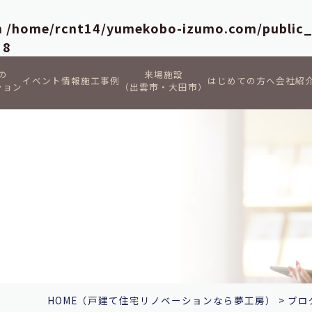
in
/home/rcnt14/yumekobo-izumo.com/public
e
8
の
来場施設
イベント情報
施工事例
はじめての方へ
会社紹
ション
（出雲市・大田市）
HOME
（戸建て住宅リノベーションなら夢工房）
>
ブロ