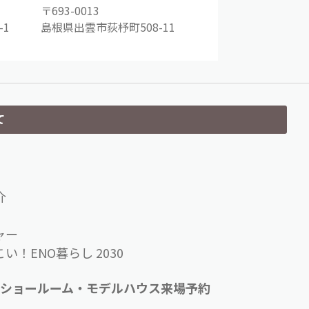
〒693-0013
1
島根県出雲市荻杼町508-11
て
介
ャー
い！ENO暮らし 2030
ショールーム・モデルハウス来場予約
せ