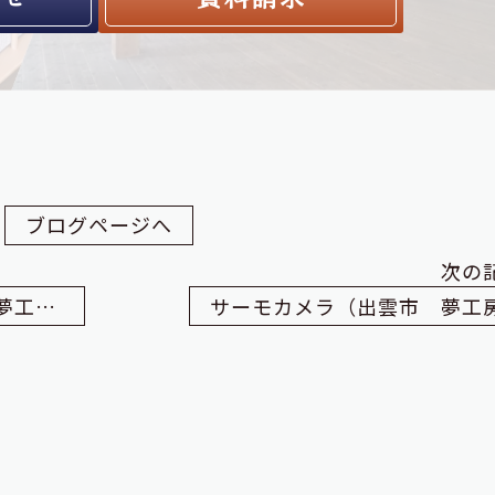
ブログページへ
次の
いずも産業未来博2017（出雲市 夢工房）
サーモカメラ（出雲市 夢工