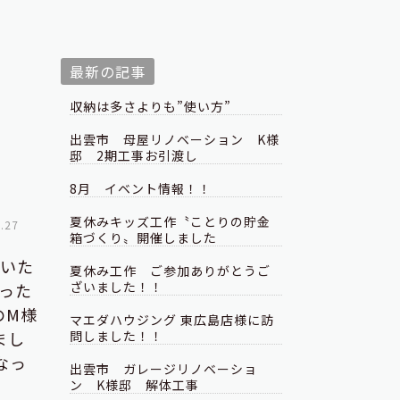
最新の記事
収納は多さよりも”使い方”
出雲市 母屋リノベーション K様
邸 2期工事お引渡し
8月 イベント情報！！
夏休みキッズ工作〝ことりの貯金
.27
箱づくり〟開催しました
ていた
夏休み工作 ご参加ありがとうご
ざいました！！
った
のM様
マエダハウジング 東広島店様に訪
まし
問しました！！
なっ
出雲市 ガレージリノベーショ
ン K様邸 解体工事