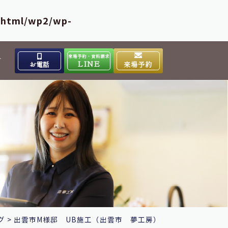
_html/wp2/wp-
来場予約・資料請求
介
LINE
お電話
来場予約
出雲高岡体感ギャラリー
0853-31-4133
9:00～17:00
営業時間
水曜日
定休日
大田ショールーム
0854-86-8640
9:00～17:00
営業時間
日曜日
定休日
グ
>
出雲市M様邸 UB施工（出雲市 夢工房）