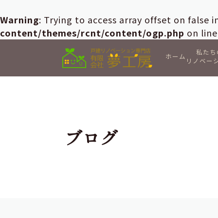
Warning
: Trying to access array offset on false 
content/themes/rcnt/content/ogp.php
on lin
私たち
ホーム
リノベー
ブログ