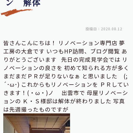
ン 解体
投稿日：2020.08.12
皆さんこんにちは！
リノベーション専門店
夢
工房の大倉です
いつもHP訪問、ブログ閲覧
あ
りがとうございます
先日の完成見学会では
リ
ノベーションの良さを
初めて知られる方が多く
まだまだＰＲが足りないなぁ
と思いました (;
´･ω･)
これからもリノベーションを
ＰＲしてい
きます！(・ω・)ノ
出雲市で
母屋リノベーシ
ョンの
Ｋ・Ｓ様邸は解体が終わりました
写真
は先週撮ったものですが