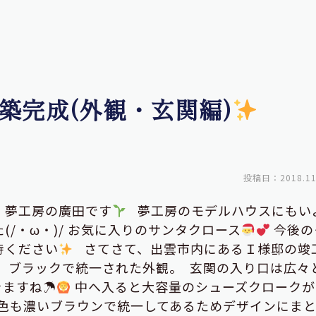
築完成(外観・玄関編)
投稿日：2018.11
・夢工房の廣田です
夢工房のモデルハウスにもい
/・ω・)/
お気に入りのサンタクロース
今後の
待ください
さてさて、出雲市内にあるＩ様邸の竣
す！ ブラックで統一された外観。
玄関の入り口は広々
きますね☂
中へ入ると大容量のシューズクロークが
色も濃いブラウンで統一してあるためデザインにま