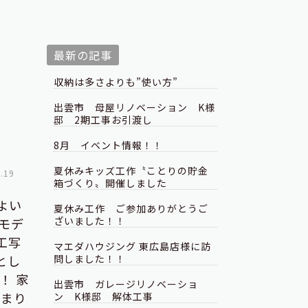
最新の記事
収納は多さよりも”使い方”
出雲市 母屋リノベーション K様
邸 2期工事お引渡し
8月 イベント情報！！
夏休みキッズ工作〝ことりの貯金
.19
箱づくり〟開催しました
よい
夏休み工作 ご参加ありがとうご
ざいました！！
モデ
工写
マエダハウジング 東広島店様に訪
とし
問しました！！
！ 家
出雲市 ガレージリノベーショ
とまり
ン K様邸 解体工事