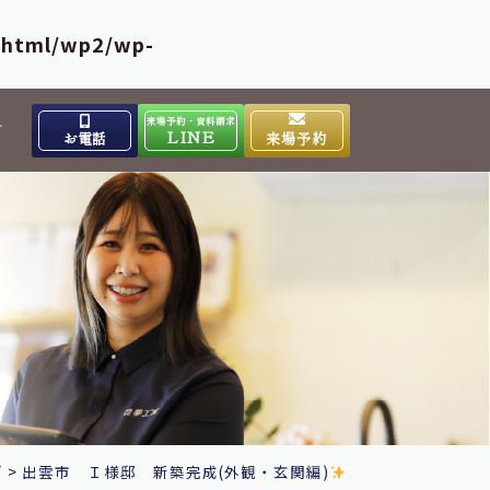
_html/wp2/wp-
来場予約・資料請求
介
LINE
お電話
来場予約
出雲高岡体感ギャラリー
0853-31-4133
9:00～17:00
営業時間
水曜日
定休日
大田ショールーム
0854-86-8640
9:00～17:00
営業時間
日曜日
定休日
グ
>
出雲市 Ｉ様邸 新築完成(外観・玄関編)