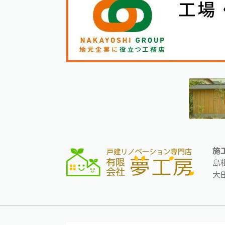
施
島
大