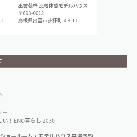
出雲荻杼 比較体感モデルハウス
〒693-0013
1
島根県出雲市荻杼町508-11
て
介
ャー
い！ENO暮らし 2030
ショールーム・モデルハウス来場予約