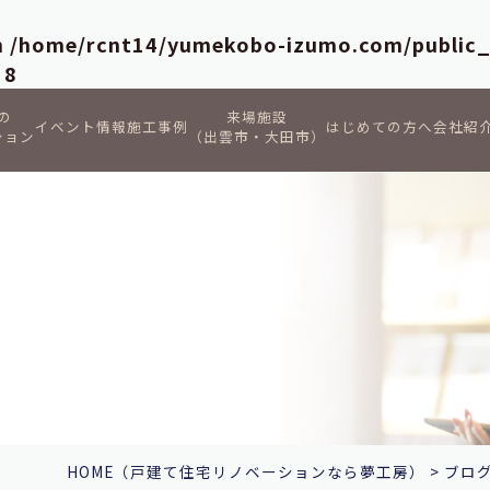
in
/home/rcnt14/yumekobo-izumo.com/public
e
8
の
来場施設
イベント情報
施工事例
はじめての方へ
会社紹
ション
（出雲市・大田市）
HOME
（戸建て住宅リノベーションなら夢工房）
>
ブロ