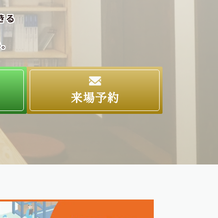
きる
い。
求
来場予約