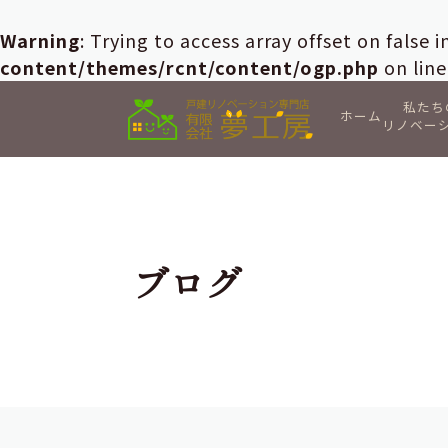
Warning
: Trying to access array offset on false 
content/themes/rcnt/content/ogp.php
on lin
私たち
ホーム
リノベー
ブログ