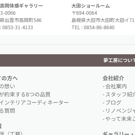
高岡体感ギャラリー
大田ショールーム
3-0066
〒694-0064
県出雲市高岡町546
島根県大田市大田町大田イ71-
:
0853-31-4133
TEL :
0854-86-8640
夢工房につい
ての方へ
会社紹介
の想い
会社案内
が約束する8つの品質
スタッフ紹
インテリアコーディネーター
ブログ
る質問
リノベンジ
やって未来こ
報
理（工務）
ギャラリー・