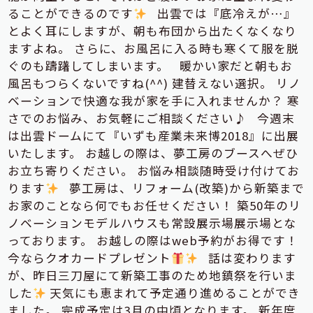
ることができるのです
出雲では『底冷えが…』
とよく耳にしますが、朝も布団から出たくなくなり
ますよね。 さらに、お風呂に入る時も寒くて服を脱
ぐのも躊躇してしまいます。 暖かい家だと朝もお
風呂もつらくないですね(^^) 建替えない選択。 リノ
ベーションで快適な我が家を手に入れませんか？ 寒
さでのお悩み、お気軽にご相談ください♪ 今週末
は出雲ドームにて『いずも産業未来博2018』に出展
いたします。 お越しの際は、夢工房のブースへぜひ
お立ち寄りください。 お悩み相談随時受け付けてお
ります
夢工房は、リフォーム(改築)から新築まで
お家のことなら何でもお任せください！ 築50年のリ
ノベーションモデルハウスも常設展示場展示場とな
っております。 お越しの際はweb予約がお得です！
今ならクオカードプレゼント
話は変わります
が、昨日三刀屋にて新築工事のため地鎮祭を行いま
した
天気にも恵まれて予定通り進めることができ
ました。 完成予定は3月の中頃となります。 新年度