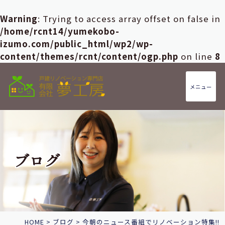
Warning
: Trying to access array offset on false in
/home/rcnt14/yumekobo-
izumo.com/public_html/wp2/wp-
content/themes/rcnt/content/ogp.php
on line
8
メニュー
ブログ
HOME
>
ブログ
>
今朝のニュース番組でリノベーション特集!!