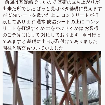
前回は基礎編でしたので
基礎の立ち上がりが
出来た所でした
ぱっと見はベタ基礎に見えます
が
防湿シートを敷いた上に
コンクリートが打
設してあります
通常
防湿シートの上に
コンク
リートを打設するか
土をかぶせるかは
お客様
のご予算に応じて
対応しております
今日行っ
てみますと
基礎に土台が取付けてありました
間柱と筋交もついていました