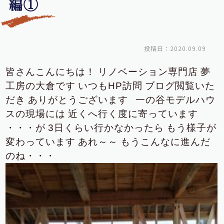
編①
投稿日：2020.09.09
皆さんこんにちは！
リノベーション専門店
夢
工房の大倉です
いつもHP訪問
ブログ閲覧いた
だき
ありがとうございます
一の谷モデルハウ
スの現場には
近くへ行く度に寄っています
・・・が
3日くらい行かなかったら
もう様子が
変わっています
あれ～～
もうこんなに進んだ
のね・・・