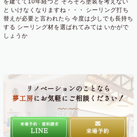
を建てて10年経つと
そろそろ塗装を考えない
と
いけなくなりますね・・・
シーリング打ち
替えが必要と言われたら
今度は少しでも長持ち
する
シーリング材を選ばれてみては
いかがで
しょうか
リノベーションのことなら
夢工房
にお気軽にご相談ください！
来場予約・資料請求
LINE
来場予約