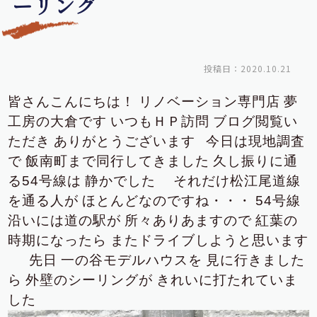
ーリング
投稿日：2020.10.21
皆さんこんにちは！
リノベーション専門店
夢
工房の大倉です
いつもＨＰ訪問
ブログ閲覧い
ただき
ありがとうございます
今日は現地調査
で
飯南町まで同行してきました
久し振りに通
る54号線は
静かでした
それだけ松江尾道線
を通る人が
ほとんどなのですね・・・
54号線
沿いには道の駅が
所々ありあますので
紅葉の
時期になったら
またドライブしようと思います
先日
一の谷モデルハウスを
見に行きました
ら
外壁のシーリングが
きれいに打たれていま
した