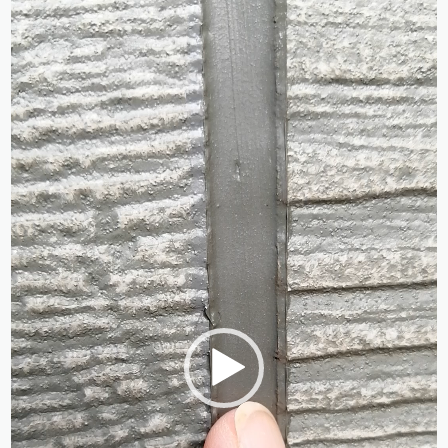
動
画
プ
レ
ー
ヤ
ー