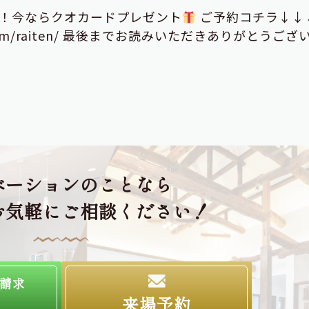
！今ならクオカードプレゼント
ご予約コチラ↓↓
umo.com/raiten/ 最後までお読みいただきありがとうござ
ベーションのことなら
お気軽にご相談ください！
請求
来場予約