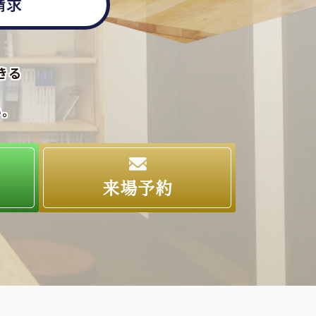
請求
きる
い。
求
来場予約