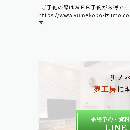
ご予約の際はＷＥＢ予約がお得です
https://www.yumekobo-iz
す。
リノ
夢工房
に
来場予約・資料
LINE