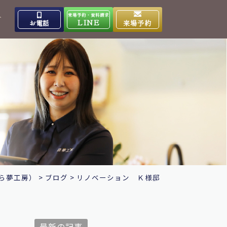
来場予約・資料請求
介
LINE
お電話
来場予約
出雲高岡体感ギャラリー
0853-31-4133
9:00～17:00
営業時間
水曜日
定休日
大田ショールーム
0854-86-8640
9:00～17:00
営業時間
日曜日
定休日
ら夢工房）
>
ブログ
>
リノベーション Ｋ様邸
最新の記事