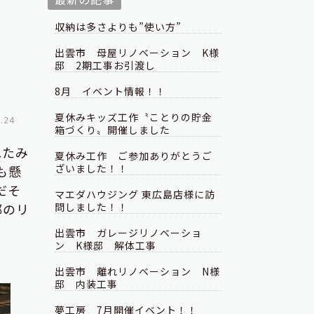
収納は多さよりも”使い方”
出雲市 母屋リノベーション K様
邸 2期工事お引渡し
8月 イベント情報！！
夏休みキッズ工作〝ことりの貯金
.24
箱づくり〟開催しました
れたみ
夏休み工作 ご参加ありがとうご
ざいました！！
も懸
だそ
マエダハウジング 東広島店様に訪
邸のリ
問しました！！
出雲市 ガレージリノベーショ
ン K様邸 解体工事
出雲市 離れリノベーション N様
邸 内装工事
夢工房 7月開催イベント！！