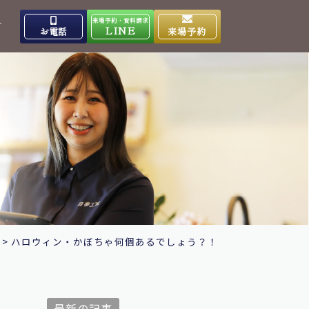
来場予約・資料請求
介
LINE
お電話
来場予約
出雲高岡体感ギャラリー
0853-31-4133
9:00～17:00
営業時間
水曜日
定休日
大田ショールーム
0854-86-8640
9:00～17:00
営業時間
日曜日
定休日
>
ハロウィン・かぼちゃ何個あるでしょう？！
最新の記事