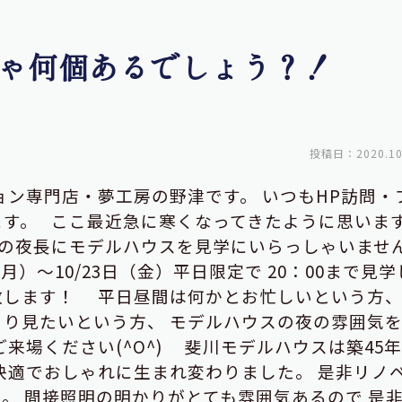
ゃ何個あるでしょう？！
投稿日：2020.10
ョン専門店・夢工房の野津です。
いつもHP訪問・
ます。
ここ最近急に寒くなってきたように思いま
の夜長にモデルハウスを見学にいらっしゃいませ
（月）～10/23日（金）平日限定で
20：00まで見学
致します！
平日昼間は何かとお忙しいという方
くり見たいという方、
モデルハウスの夜の雰囲気
来場ください(^O^)
斐川モデルハウスは築45
快適でおしゃれに生まれ変わりました。
是非リノ
い。
間接照明の明かりがとても雰囲気あるので
是