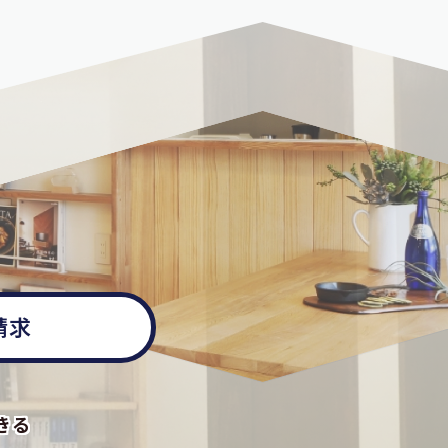
請求
きる