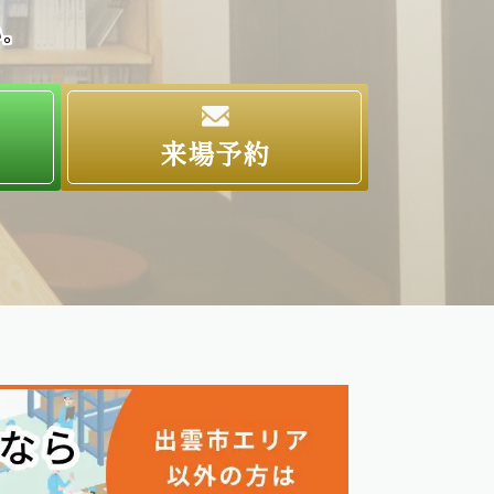
い。
求
来場予約