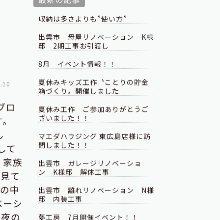
収納は多さよりも”使い方”
出雲市 母屋リノベーション K様
邸 2期工事お引渡し
8月 イベント情報！！
夏休みキッズ工作〝ことりの貯金
.10
箱づくり〟開催しました
ブロ
夏休み工作 ご参加ありがとうご
ざいました！！
す。
ん
マエダハウジング 東広島店様に訪
問しました！！
して
、
家族
出雲市 ガレージリノベーショ
ン K様邸 解体工事
を見て
年の中
出雲市 離れリノベーション N様
邸 内装工事
ベーシ
非夜の
夢工房 7月開催イベント！！