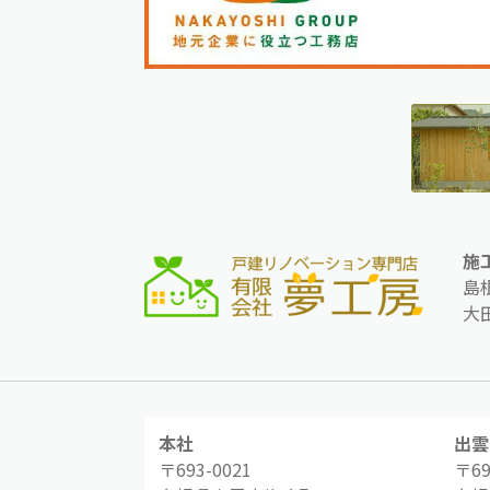
施
島
大
本社
出雲
〒693-0021
〒69