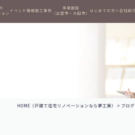
の
来場施設
イベント情報
施工事例
はじめての方へ
会社紹
ション
（出雲市・大田市）
HOME
（戸建て住宅リノベーションなら夢工房）
>
ブログ