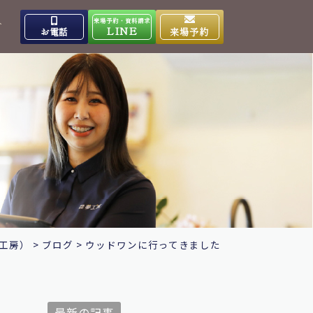
来場予約・資料請求
介
LINE
お電話
来場予約
出雲高岡体感ギャラリー
0853-31-4133
9:00～17:00
営業時間
水曜日
定休日
大田ショールーム
0854-86-8640
9:00～17:00
営業時間
日曜日
定休日
工房）
>
ブログ
>
ウッドワンに行ってきました
最新の記事