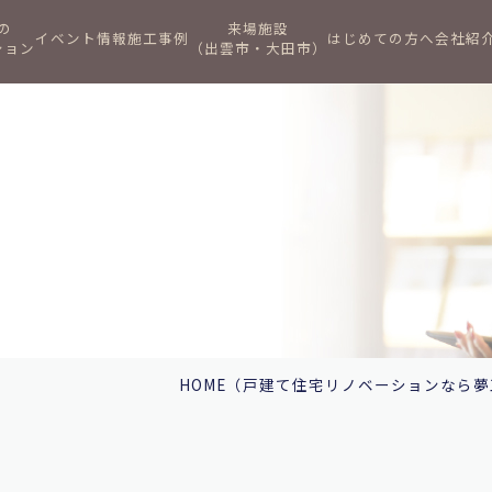
の
来場施設
イベント情報
施工事例
はじめての方へ
会社紹
ション
（出雲市・大田市）
HOME
（戸建て住宅リノベーションなら夢