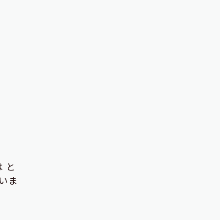
は
と
いま