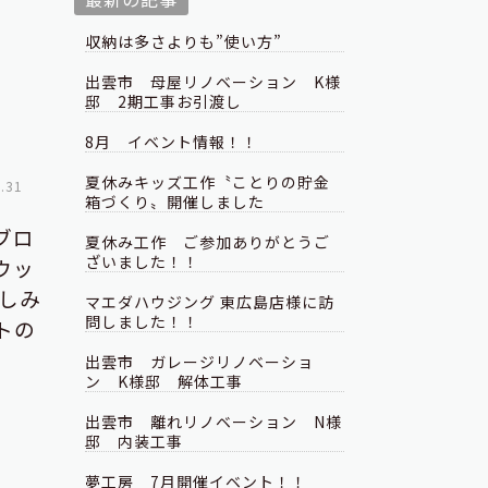
収納は多さよりも”使い方”
出雲市 母屋リノベーション K様
邸 2期工事お引渡し
8月 イベント情報！！
夏休みキッズ工作〝ことりの貯金
.31
箱づくり〟開催しました
ブロ
夏休み工作 ご参加ありがとうご
ざいました！！
ウッ
しみ
マエダハウジング 東広島店様に訪
問しました！！
トの
出雲市 ガレージリノベーショ
ン K様邸 解体工事
出雲市 離れリノベーション N様
邸 内装工事
夢工房 7月開催イベント！！