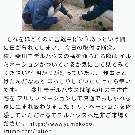
それをほどくのに苦戦中(;'∀')
あっという間
に日が暮れてしまい、
今日の取付は断念。
夜、斐川モデルハウスの横を通られる際は
イル
ミネーションがついているか気にして見てみて
ください^^
明かりが灯っていたら、
無事ほど
けたんだなあと
ほっこりしていただけたら幸い
です。
斐川モデルハウスは築45年の中古住
宅を
フルリノベーションして快適でおしゃれな
家に生まれ変わりました！
リノベーションを体
感していただけるモデルハウスへ
是非ご来場く
ださい。
https://www.yumekobo-
izumo.com/raiten