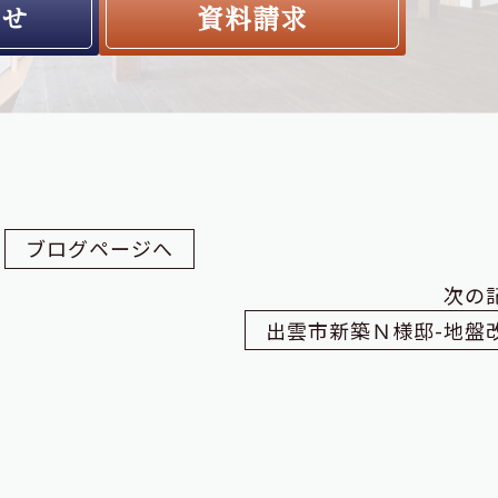
わせ
資料請求
ブログページへ
次の
出雲市新築Ｎ様邸-地盤