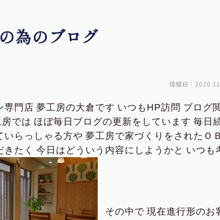
の為のブログ
投稿日：2020.11
ン専門店
夢工房の大倉です
いつもHP訪問
ブログ
工房では
ほぼ毎日ブログの更新をしています
毎日
ていらっしゃる方や
夢工房で家づくりをされたＯ
だきたく
今日はどういう内容にしようかと
いつも
その中で
現在進行形のお