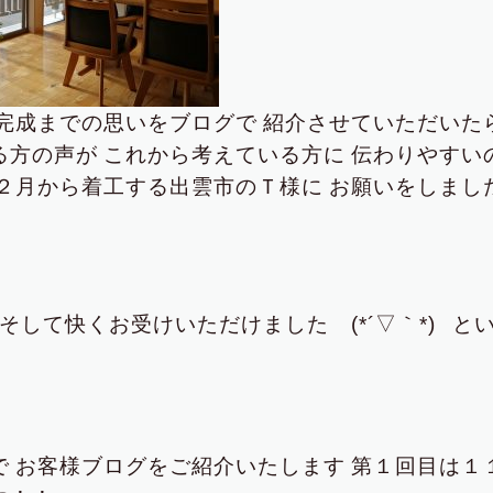
完成までの思いを
ブログで
紹介させていただいた
る方の声が
これから考えている方に
伝わりやすい
２月から着工する出雲市のＴ様に
お願いをしまし
そして
快くお受けいただけました (*´▽｀*)
と
で
お客様ブログをご紹介いたします
第１回目は１