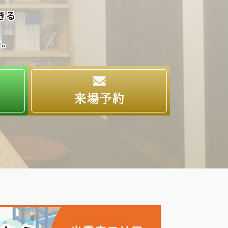
きる
い。
求
来場予約