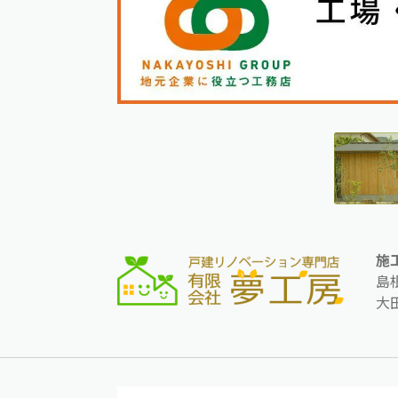
施
島
大