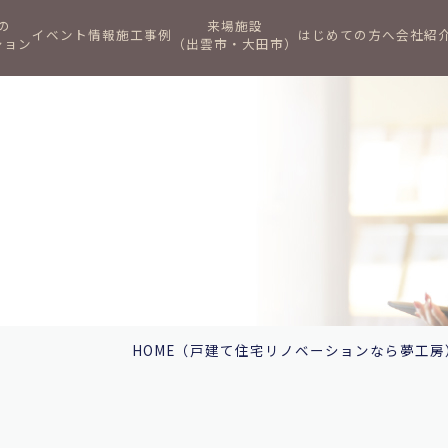
の
来場施設
イベント情報
施工事例
はじめての方へ
会社紹
ション
（出雲市・大田市）
HOME
（戸建て住宅リノベーションなら夢工房