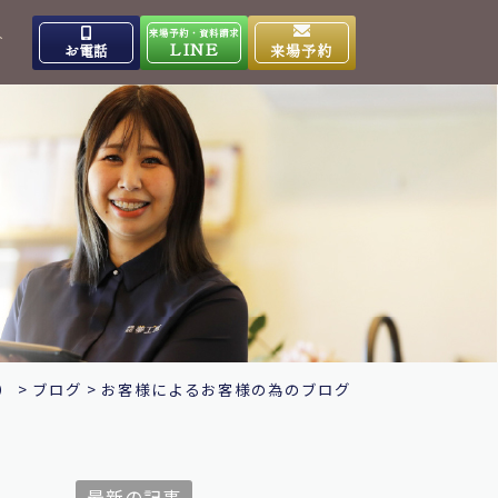
来場予約・資料請求
介
LINE
お電話
来場予約
出雲高岡体感ギャラリー
0853-31-4133
9:00～17:00
営業時間
水曜日
定休日
大田ショールーム
0854-86-8640
9:00～17:00
営業時間
日曜日
定休日
）
>
ブログ
>
お客様によるお客様の為のブログ
最新の記事