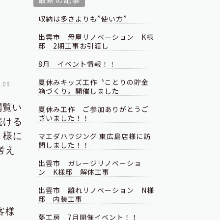
収納は多さよりも”使い方”
出雲市 母屋リノベーション K様
邸 2期工事お引渡し
8月 イベント情報！！
夏休みキッズ工作〝ことりの貯金
.09
箱づくり〟開催しました
閲覧い
夏休み工作 ご参加ありがとうご
ざいました！！
続ける
Ｂ様に
マエダハウジング 東広島店様に訪
問しました！！
考え
出雲市 ガレージリノベーショ
ン K様邸 解体工事
出雲市 離れリノベーション N様
邸 内装工事
客様
夢工房 7月開催イベント！！