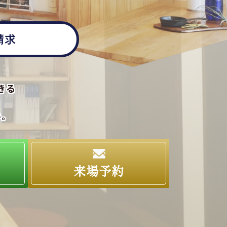
請求
きる
い。
求
来場予約