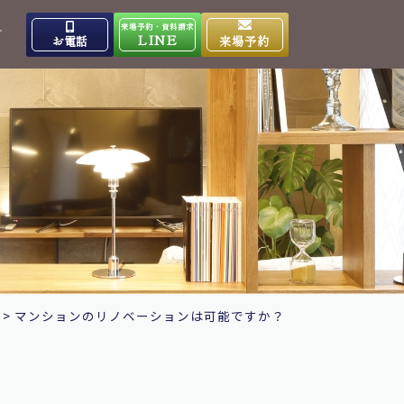
来場予約・資料請求
介
LINE
お電話
来場予約
出雲高岡体感ギャラリー
0853-31-4133
9:00～17:00
営業時間
水曜日
定休日
大田ショールーム
0854-86-8640
9:00～17:00
営業時間
日曜日
定休日
>
マンションのリノベーションは可能ですか？