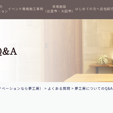
の
来場施設
イベント情報
施工事例
はじめての方へ
会社紹
ション
（出雲市・大田市）
&A
ノベーションなら夢工房）
>
よくある質問
>
夢工房についてのQ&A