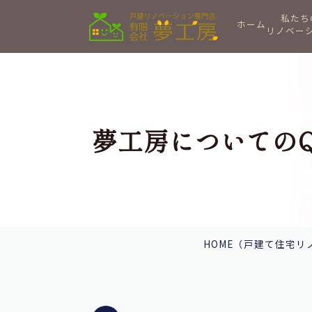
私たち
ホーム
リノベー
夢工房についてのQ
HOME
（戸建て住宅リ