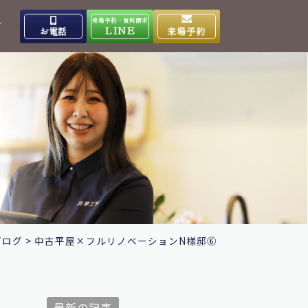
来場予約・資料請求
介
LINE
お電話
来場予約
出雲高岡体感ギャラリー
0853-31-4133
9:00～17:00
営業時間
水曜日
定休日
大田ショールーム
0854-86-8640
9:00～17:00
営業時間
日曜日
定休日
ブログ
>
中古平屋×フルリノベーションN様邸⑥
最新の記事