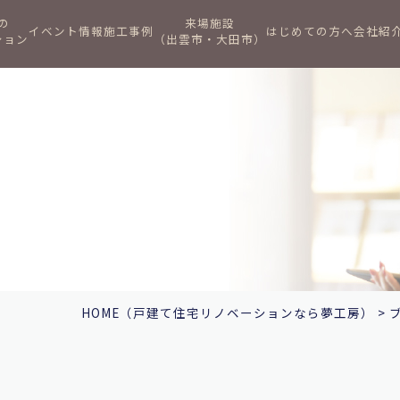
の
来場施設
イベント情報
施工事例
はじめての方へ
会社紹
ション
（出雲市・大田市）
HOME
（戸建て住宅リノベーションなら夢工房）
>