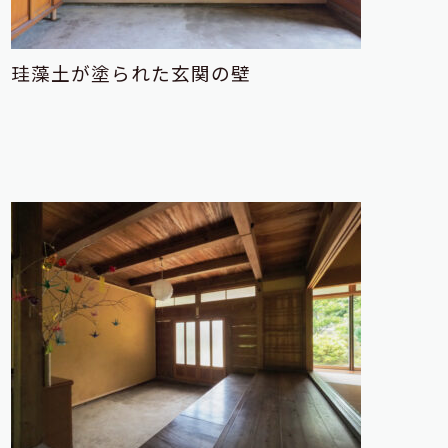
珪藻土が塗られた玄関の壁