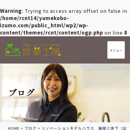
Warning
: Trying to access array offset on false in
/home/rcnt14/yumekobo-
izumo.com/public_html/wp2/wp-
content/themes/rcnt/content/ogp.php
on line
8
メニュー
ブログ
HOME
>
ブログ
>
リノベーションモデルハウス 屋根と床下（出