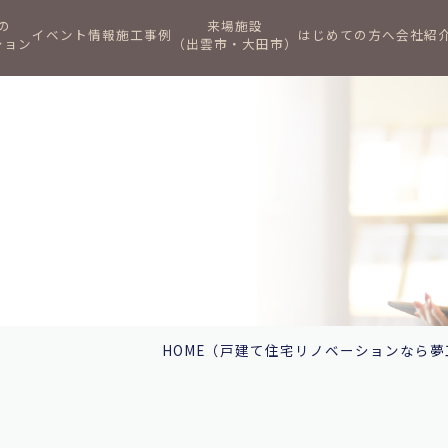
の
来場施設
イベント情報
施工事例
はじめての方へ
会社紹
ション
（出雲市・大田市）
HOME
（戸建て住宅リノベーションなら夢