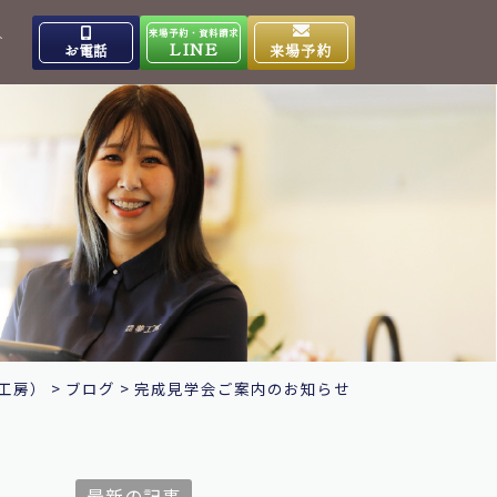
来場予約・資料請求
介
LINE
お電話
来場予約
出雲高岡体感ギャラリー
0853-31-4133
9:00～17:00
営業時間
水曜日
定休日
大田ショールーム
0854-86-8640
9:00～17:00
営業時間
日曜日
定休日
工房）
>
ブログ
>
完成見学会ご案内のお知らせ
最新の記事