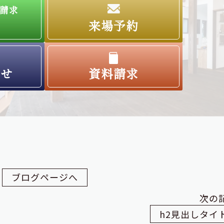
請求
来場予約
わせ
資料請求
ブログページへ
次の
h2見出しタイ