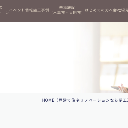
の
来場施設
イベント情報
施工事例
はじめての方へ
会社紹
ション
（出雲市・大田市）
HOME
（戸建て住宅リノベーションなら夢工