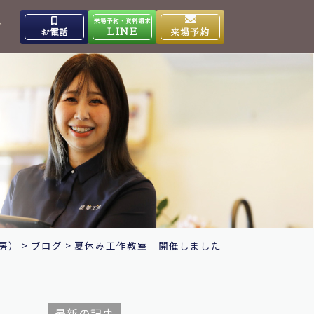
来場予約・資料請求
介
LINE
お電話
来場予約
出雲高岡体感ギャラリー
0853-31-4133
9:00～17:00
営業時間
水曜日
定休日
大田ショールーム
0854-86-8640
9:00～17:00
営業時間
日曜日
定休日
房）
>
ブログ
>
夏休み工作教室 開催しました
最新の記事