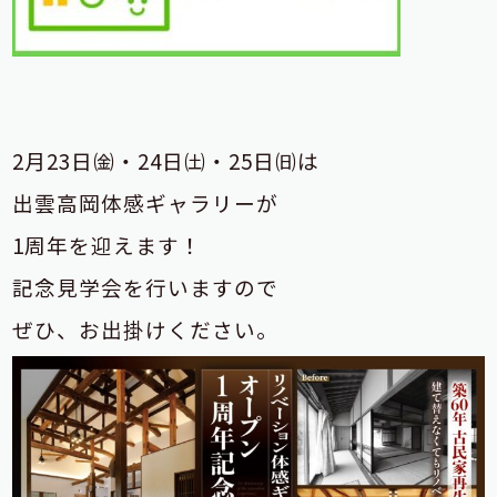
2月23日㈮・24日㈯・25日㈰は
出雲高岡体感ギャラリーが
1周年を迎えます！
記念見学会を行いますので
ぜひ、お出掛けください。