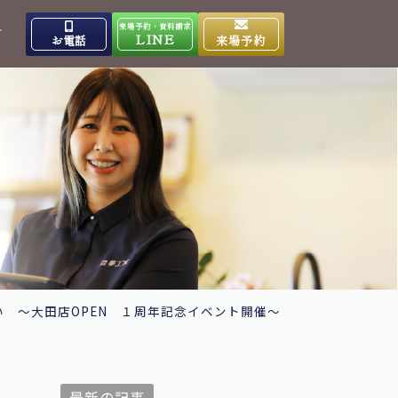
来場予約・資料請求
介
LINE
お電話
来場予約
出雲高岡体感ギャラリー
0853-31-4133
9:00～17:00
営業時間
水曜日
定休日
大田ショールーム
0854-86-8640
9:00～17:00
営業時間
日曜日
定休日
 ～大田店OPEN １周年記念イベント開催～
最新の記事