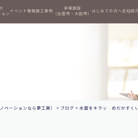
の
来場施設
イベント情報
施工事例
はじめての方へ
会社紹
ション
（出雲市・大田市）
ノベーションなら夢工房）
>
ブログ
>
水面をキラッ めだかすくい