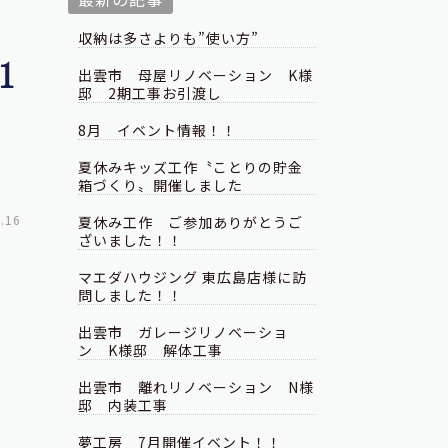
収納は多さよりも”使い方”
１
出雲市 母屋リノベーション K様
邸 2期工事お引渡し
8月 イベント情報！！
夏休みキッズ工作〝ことりの貯金
箱づくり〟開催しました
.16
夏休み工作 ご参加ありがとうご
ざいました！！
マエダハウジング 東広島店様に訪
問しました！！
出雲市 ガレージリノベーショ
ン K様邸 解体工事
出雲市 離れリノベーション N様
邸 内装工事
夢工房 7月開催イベント！！