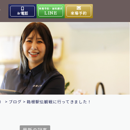
来場予約・資料請求
介
LINE
お電話
来場予約
出雲高岡体感ギャラリー
0853-31-4133
9:00～17:00
営業時間
水曜日
定休日
大田ショールーム
0854-86-8640
9:00～17:00
営業時間
日曜日
定休日
）
>
ブログ
>
箱根駅伝観戦に行ってきました！
最新の記事