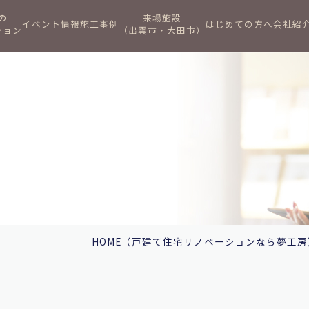
の
来場施設
イベント情報
施工事例
はじめての方へ
会社紹
ション
（出雲市・大田市）
HOME
（戸建て住宅リノベーションなら夢工房