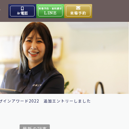
来場予約・資料請求
介
LINE
お電話
来場予約
出雲高岡体感ギャラリー
0853-31-4133
9:00～17:00
営業時間
水曜日
定休日
大田ショールーム
0854-86-8640
9:00～17:00
営業時間
日曜日
定休日
ザインアワード2022 追加エントリーしました
最新の記事