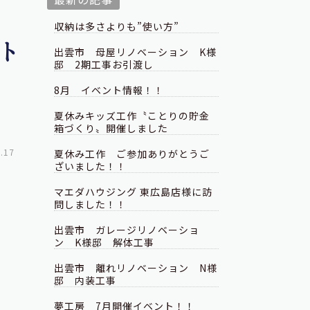
収納は多さよりも”使い方”
ト
出雲市 母屋リノベーション K様
邸 2期工事お引渡し
8月 イベント情報！！
夏休みキッズ工作〝ことりの貯金
箱づくり〟開催しました
.17
夏休み工作 ご参加ありがとうご
ざいました！！
マエダハウジング 東広島店様に訪
問しました！！
出雲市 ガレージリノベーショ
ン K様邸 解体工事
出雲市 離れリノベーション N様
邸 内装工事
夢工房 7月開催イベント！！