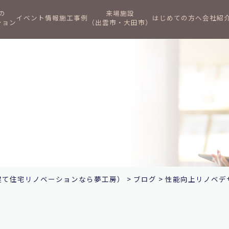
の
来場施設
イベント情報
施工事例
はじめての方へ
会社紹
ション
（出雲市・大田市）
建て住宅リノベーションなら夢工房）
>
ブログ
>
性能向上リノベデ