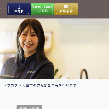
来場予約・資料請求
介
LINE
お電話
来場予約
出雲高岡体感ギャラリー
0853-31-4133
9:00～17:00
営業時間
水曜日
定休日
大田ショールーム
0854-86-8640
9:00～17:00
営業時間
日曜日
定休日
）
>
ブログ
>
大田市の方限定見学会を行います
最新の記事