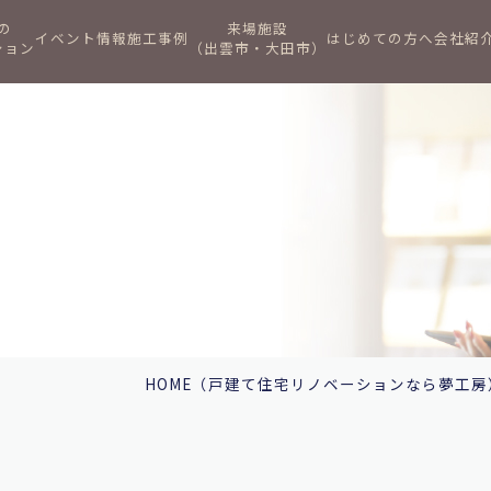
の
来場施設
イベント情報
施工事例
はじめての方へ
会社紹
ション
（出雲市・大田市）
HOME
（戸建て住宅リノベーションなら夢工房