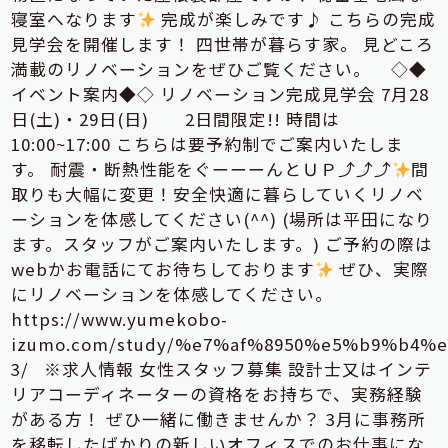
寝室へなります
完成が楽しみです♪ こちらの完成
見学会を開催します！ 四世帯が暮らす家。 見どころ
満載のリノベーションをぜひご覧ください。
◇◆
イベント案内◆◇ リノベーション完成見学会 7月28
日(土)・29日(日) 2日間限定!! 時間は
10:00~17:00 こちらは要予約制でご案内いたしま
す。 耐震・断熱性能をぐーーーんとＵＰ⤴⤴⤴
間
取りも大幅に変更！安全快適に暮らしていくリノベ
ーションを体感してください(^^) (場所は平田になり
ます。スタッフがご案内いたします。) ご予約の際は
webかお電話にてお待ちしております
ぜひ、実際
にリノベーションを体感してください。
https://www.yumekobo-
izumo.com/study/%e7%af%8950%e5%b9%b
3/ ※求人情報 女性スタッフ募集 設計士又はインテ
リアコーディネーターの資格をお持ちで、実務経験
がある方！ ぜひ一緒に働きませんか？ 3月に事務所
を移転したばかりの新しいオフィスでのお仕事にな