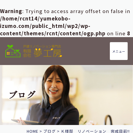
Warning
: Trying to access array offset on false in
/home/rcnt14/yumekobo-
izumo.com/public_html/wp2/wp-
content/themes/rcnt/content/ogp.php
on line
8
メニュー
ブログ
HOME
>
ブログ
>
Ｋ様邸 リノベーション 完成目前!!