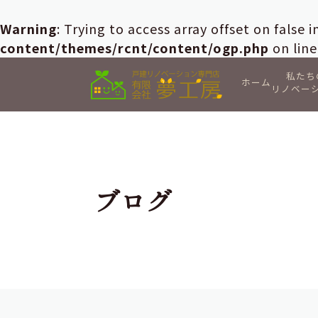
Warning
: Trying to access array offset on false 
content/themes/rcnt/content/ogp.php
on lin
私たち
ホーム
リノベー
ブログ