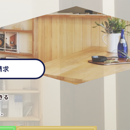
請求
きる
い。