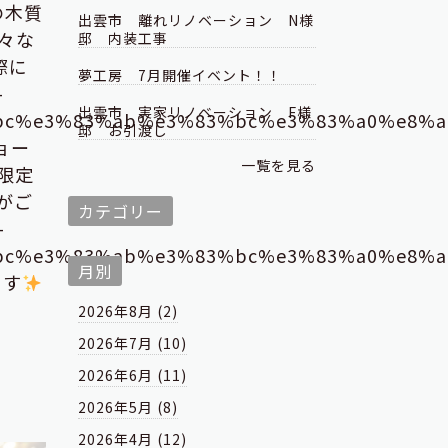
の木質
出雲市 離れリノベーション N様
々な
邸 内装工事
際に
夢工房 7月開催イベント！！
-
出雲市 実家リノベーション F様
%bc%e3%83%ab%e3%83%bc%e3%83%a0%e8%
邸 お引渡し
ョー
一覧を見る
 限定
がご
カテゴリー
-
%bc%e3%83%ab%e3%83%bc%e3%83%a0%e8%
月別
ます
2026年8月 (2)
2026年7月 (10)
2026年6月 (11)
2026年5月 (8)
2026年4月 (12)