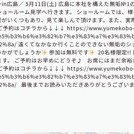
n広島／ 5月11日(土) 広島に本社を構えた無垢№1
ョールーム見学へ行きます。 ショールームでは、様
屋がいくつもあり、見て楽しんで頂けます。また、実
はコチラから↓↓↓ https://www.yumekobo
3%e5%b3%b6%e3%82%b7%e3%83%a7%e3%83
3%82%8a/ 遠くてなかなか行くことのできない無垢のシ
いかがでしょうか
参加は無料です
20名様限定!!
す。 ご予約はお早めにどうぞ♪ お席にはまだ余裕
約はコチラから↓↓↓ https://www.yumekobo
3%e5%b3%b6%e3%82%b7%e3%83%a7%e3%83
3%82%8a/ 最後までお読みいただきありがとうござい