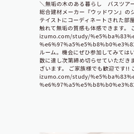
＼無垢の木のある暮らし バスツアーi
総合建材メーカー『ウッドワン』のシ
テイストにコーディネートされた部
触れて無垢の質感も体感できます。 ご予約
izumo.com/study/%e5%ba%8
%e6%97%a5%e5%b8%b0%e
ルーム。機会にぜひ参加してみては
数に達し次第締め切らせていただきま
ざいます。 ご家族様でも歓迎です!! ご予
izumo.com/study/%e5%ba%8
%e6%97%a5%e5%b8%b0%e