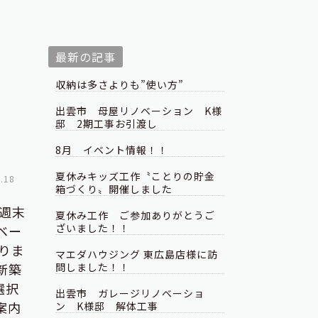
最新の記事
収納は多さよりも”使い方”
出雲市 母屋リノベーション K様
邸 2期工事お引渡し
8月 イベント情報！！
夏休みキッズ工作〝ことりの貯金
.18
箱づくり〟開催しました
週末
夏休み工作 ご参加ありがとうご
ざいました！！
ベー
りま
マエダハウジング 東広島店様に訪
新築
問しました！！
選択
出雲市 ガレージリノベーショ
案内
ン K様邸 解体工事