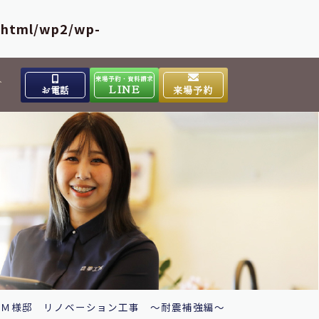
_html/wp2/wp-
来場予約・資料請求
介
LINE
お電話
来場予約
出雲高岡体感ギャラリー
0853-31-4133
9:00～17:00
営業時間
水曜日
定休日
大田ショールーム
0854-86-8640
9:00～17:00
営業時間
日曜日
定休日
>
Ｍ様邸 リノベーション工事 ～耐震補強編～