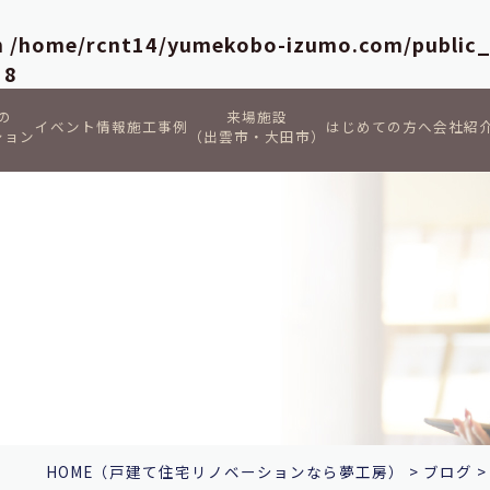
in
/home/rcnt14/yumekobo-izumo.com/public
e
8
の
来場施設
イベント情報
施工事例
はじめての方へ
会社紹
ション
（出雲市・大田市）
HOME
（戸建て住宅リノベーションなら夢工房）
>
ブログ