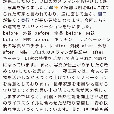
が完工したので、プロのカメラマンをお呼びして竣
工写真を撮りましたよ
Ｙ様邸は明治時代に建て
られた町家と言われており、道に面して並ぶ、
間口
が狭くて
奥行き
が長い建物になります。今回こちら
の建物をフルリノベーションを行いました。
before 外観
before 全長
before 内観
before 内観
before キッチン リノベーション
後の写真がコチラ↓↓↓
after 外観
after 外観
after 内装 プロのカメラマンが撮影中
after
キッチン 町家の特徴を活かして考えられた間取り
になっています。 また、写真が仕上がりましたら改
めてUPしたいと思います。 夢工房では、今ある建
物を活かしながらつくり上げていくリノベーション
を得意としております。 長年家族を雨風や地震から
守り育ててくれた思い出の詰まった我が家を壊して
しますのではなく、耐震・断熱性能を向上させ現在
のライフスタイルに合わせた間取り変更し、安心快
適な住まいづくりをしています。 見た目も性能も新