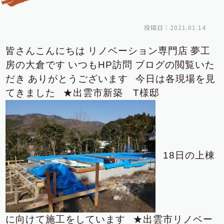
投稿日：2021.01.14
皆さんこんにちは
リノベーション専門店
夢工
房の大倉です
いつもHP訪問
ブログの閲覧いた
だき
ありがとうございます
今日は各現場を見
てきました
★出雲市新築 T様邸
18日の上棟
に向けて施工をしています
★出雲市リノベー