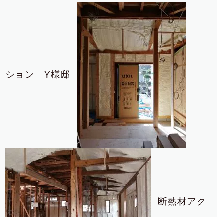
ション Y様邸
断熱材アク