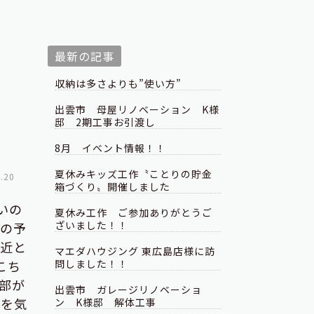
最新の記事
収納は多さよりも”使い方”
出雲市 母屋リノベーション K様
邸 2期工事お引渡し
8月 イベント情報！！
夏休みキッズ工作〝ことりの貯金
.20
箱づくり〟開催しました
いの
夏休み工作 ご参加ありがとうご
ざいました！！
様の予
間近と
マエダハウジング 東広島店様に訪
こち
問しました！！
部が
出雲市 ガレージリノベーショ
目を気
ン K様邸 解体工事