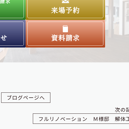
請求
来場予約
わせ
資料請求
ブログページへ
次の
フルリノベーション Ｍ様邸 解体