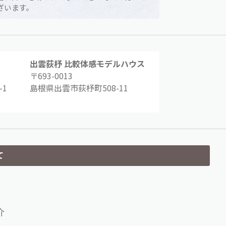
ざいます。
出雲荻杼 比較体感モデルハウス
〒693-0013
1
島根県出雲市荻杼町508-11
て
介