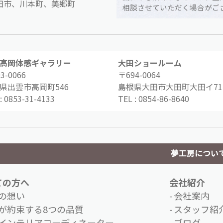
田市、川本町、美郷町
相談させていただく場合がご
高岡体感ギャラリー
大田ショールーム
3-0066
〒694-0064
県出雲市高岡町546
島根県大田市大田町大田イ71-
:
0853-31-4133
TEL :
0854-86-8640
夢工房につい
ての方へ
会社紹介
の想い
会社案内
が約束する8つの品質
スタッフ紹
インテリアコーディネーター
ブログ