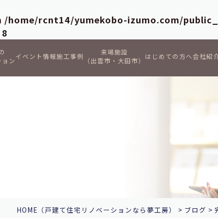
in
/home/rcnt14/yumekobo-izumo.com/public
e
8
の
来場施設
イベント情報
施工事例
はじめての方へ
会社紹
ション
（出雲市・大田市）
HOME
（戸建て住宅リノベーションなら夢工房）
>
ブログ
>