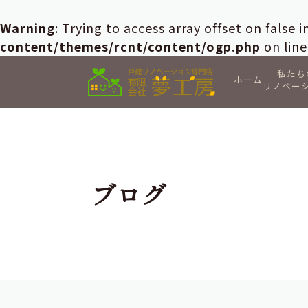
Warning
: Trying to access array offset on false 
content/themes/rcnt/content/ogp.php
on lin
私たち
ホーム
リノベー
ブログ