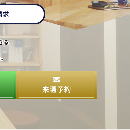
請求
きる
い。
求
来場予約