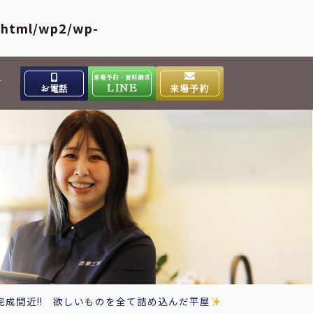
_html/wp2/wp-
来場予約・資料請求
介
LINE
お電話
来場予約
出雲高岡体感ギャラリー
0853-31-4133
9:00～17:00
営業時間
水曜日
定休日
大田ショールーム
0854-86-8640
9:00～17:00
営業時間
日曜日
定休日
完成間近!! 欲しいものを全て詰め込んだ平屋