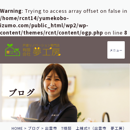
Warning
: Trying to access array offset on false in
/home/rcnt14/yumekobo-
izumo.com/public_html/wp2/wp-
content/themes/rcnt/content/ogp.php
on line
8
メニュー
ブログ
HOME
>
ブログ
>
出雲市 T様邸 上棟式!!（出雲市 夢工房）