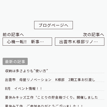
ブログページへ
前の記事へ
次の記事へ
心機一転‼ 新事務所にお引っ越し（出雲市 夢工房）
出雲市Ｋ様邸リノベーション工事 安全祈願祭
最新の記事
収納は多さよりも”使い方”
出雲市 母屋リノベーション K様邸 2期工事お引渡し
8月 イベント情報！！
夏休みキッズ工作〝ことりの貯金箱づくり〟開催しました
夏休み工作 ご参加ありがとうございました！！