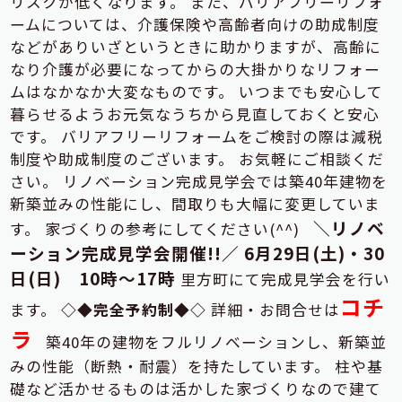
リスクが低くなります。 また、バリアフリーリフォ
ームについては、介護保険や高齢者向けの助成制度
などがありいざというときに助かりますが、高齢に
なり介護が必要になってからの大掛かりなリフォー
ムはなかなか大変なものです。 いつまでも安心して
暮らせるようお元気なうちから見直しておくと安心
です。 バリアフリーリフォームをご検討の際は減税
制度や助成制度のございます。 お気軽にご相談くだ
さい。 リノベーション完成見学会では築40年建物を
新築並みの性能にし、間取りも大幅に変更していま
＼リノベ
す。 家づくりの参考にしてください(^^)
ーション完成見学会開催!!／
6月29日(土)・30
日(日) 10時～17時
里方町にて完成見学会を行い
コチ
ます。
◇◆完全予約制◆◇
詳細・お問合せは
ラ
築40年の建物をフルリノベーションし、新築並
みの性能（断熱・耐震）を持たしています。 柱や基
礎など活かせるものは活かした家づくりなので建て