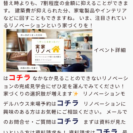
替え時よりも、7割程度の金額に抑えることができま
す。 建築費が抑えられた分、家電製品やインテリア
などに回すこともできますね。 いま、注目されてい
るリノベーションという家づくりを！
イベント詳細
コチラ
は
なかなか見ることのできないリノベーシ
ョンの完成見学会にぜひ足を運んでみてください！
家づくりの選択肢が増えます
リノベーションモ
コチラ
デルハウス来場予約は
リノベーションに
興味のある方はお気軽にご相談ください。 メールで
コチラ
のお問合せ・ご質問は
まずは資料が見た
コチラ
いという方は資料請求を！ 資料請求は
最