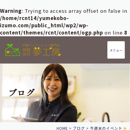
Warning
: Trying to access array offset on false in
/home/rcnt14/yumekobo-
izumo.com/public_html/wp2/wp-
content/themes/rcnt/content/ogp.php
on line
8
メニュー
ブログ
HOME
>
ブログ
>
今週末のイベント