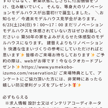
すのではなく、新築状態にしさらに付加価値をつ
け、住み継いでいく。 そんな、等身大のリノベーシ
ョンモデルハウスが出雲初!!で誕生しました。
＼お
知らせ／ 今週末モデルハウス見学会があります。
6/23(土)24(日) 9：00～17：00 まだリノベーション
モデルハウスを体感されていない方はぜひお越しく
ださい☺ 築50年の家をよみがえらせた体感型のモデ
ルハウスになります。 建替えよりもリノベーション
☝ 快適な住まいづくりの参考にしていただければと
思います
皆様のご来場お待ちしております
ご予
約の際は、webがお得です！今ならクオカードプレ
ゼント
https://www.yumekobo-
izumo.com/reservation2/ ご来場特典として、ア
ンケートにご協力頂いた方には、非常時にあったら
嬉しい防災便利グッズをプレゼント
必ずもらえる
※求人情報 設計士又はインテリアコーディネータ