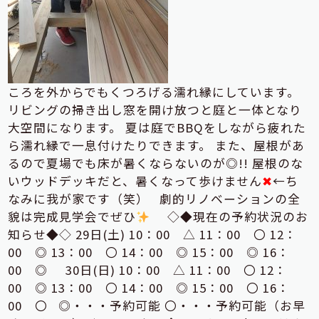
ころを外からでもくつろげる濡れ縁にしています。
リビングの掃き出し窓を開け放つと庭と一体となり
大空間になります。 夏は庭でBBQをしながら疲れた
ら濡れ縁で一息付けたりできます。 また、屋根があ
るので夏場でも床が暑くならないのが◎!! 屋根のな
いウッドデッキだと、暑くなって歩けません
✖
←ち
なみに我が家です（笑） 劇的リノベーションの全
貌は完成見学会でぜひ
◇◆現在の予約状況のお
知らせ◆◇ 29日(土) 10：00 △ 11：00 〇 12：
00 ◎ 13：00 〇 14：00 ◎ 15：00 ◎ 16：
00 ◎ 30日(日) 10：00 △ 11：00 〇 12：
00 ◎ 13：00 〇 14：00 ◎ 15：00 〇 16：
00 〇 ◎・・・予約可能 〇・・・予約可能（お早