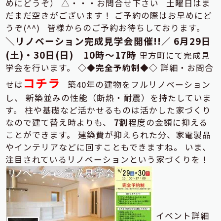
めにどうぞ） △・・・お問合せ下さい 土曜日はま
だまだ空きがございます！ ご予約の際はお早めにど
うぞ(^^) 皆様からのご予約お待ちしております。
＼リノベーション完成見学会開催!!／
6月29日
(土)・30日(日) 10時～17時
里方町にて完成見
学会を行います。
◇◆完全予約制◆◇
詳細・お問合
コチラ
せは
築40年の建物をフルリノベーション
し、 新築並みの性能（断熱・耐震）を持たしていま
す。 柱や基礎など活かせるものは活かした家づくり
なので建て替え時よりも、
7割
程度の金額に抑える
ことができます。 建築費が抑えられた分、家電製品
やインテリアなどに回すこともできますね。 いま、
注目されているリノベーションという家づくりを！
イベント詳細